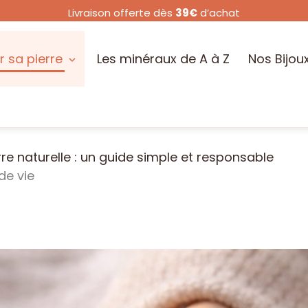
Livraison offerte dès
39€
d’achat
r sa pierre
Les minéraux de A à Z
Nos Bijou
rre naturelle : un guide simple et responsable
de vie