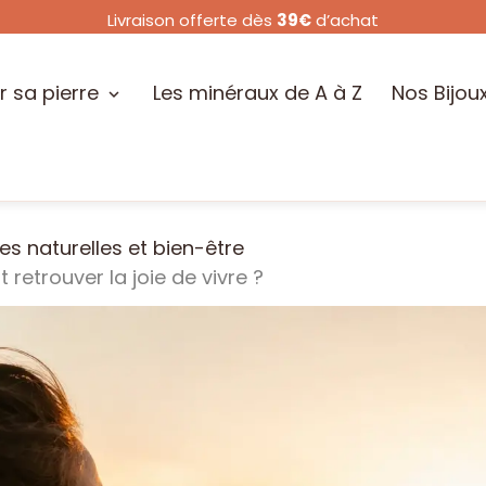
Livraison offerte dès
39€
d’achat
r sa pierre
Les minéraux de A à Z
Nos Bijou
res naturelles et bien-être
etrouver la joie de vivre ?