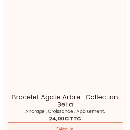
Collection Essentielle
Confiance en soi . Ancrage . Chance
À partir de
15,00€
TTC
Détails
Bracelet Agate Arbre & Pierre de
Lave | Collection Colonne
Courage . Confiance en soi . Ancrage
À partir de
16,00€
TTC
Détails