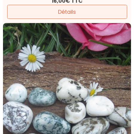
Pierre roulée Agate Arbre
Confiance en soi . Ancrage . Chance
3,00€
TTC
Détails