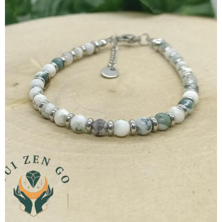
22,00€
TTC
Détails
Bracelet Agate Arbre & Pierre de
Lave | Version Acier
Courage . Confiance en soi . Ancrage
27,00€
TTC
Détails