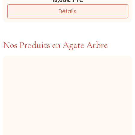
15,00€
TTC
Détails
Nos Produits en Agate Arbre
Bracelet Agate Arbre | Collection
Bella
Ancrage . Croissance . Apaisement.
24,00€
TTC
Détails
Bracelet Agate arbre naturelle |