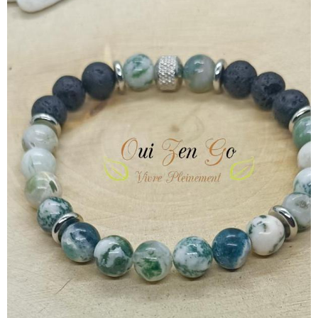
Lave | Edition Tiago
Courage . Confiance en soi . Ancrage
À partir de
18,00€
TTC
Détails
Bracelet Agate arbre 4 mm |
Collection Gaia
Confiance en soi . Ancrage . Chance
15,00€
TTC
Détails