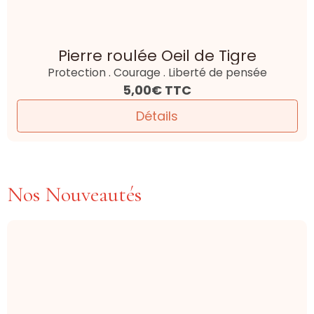
Pierre roulée Oeil de Tigre
Protection . Courage . Liberté de pensée
5,00€
TTC
Détails
Nos Nouveautés
Bracelet Lapis-lazuli naturel |
Collection Essentielle
Sagesse . Communication . Intuition
0,00€
TTC