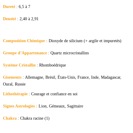
Dureté
:
6,5 à 7
Densité
:
2,40 à 2,91
Composition Chimique
:
Dioxyde de silicium (+ argile et impuretés)
Groupe d’Appartenance
:
Quartz microcristallins
Système Cristallin
:
Rhomboédrique
Gisements
:
Allemagne, Brésil, États-Unis, France, Inde, Madagascar,
Oural, Russie
Lithothérapie
:
Courage et confiance en soi
Signes Astrologies :
Lion, Gémeaux, Sagittaire
Chakra
:
Chakra racine (1)