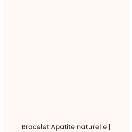
Bracelet Jaspe dalmatien naturel |
Collection Essentielle
Joie . Protection . Légèreté
À partir de
15,00€
TTC
Détails