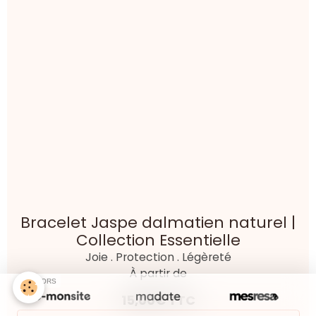
Bracelet Bronzite naturelle |
Collection Essentielle
Stabilité – Protection – Maîtrise de soi>
À partir de
15,00€
TTC
Détails
SPONSORS