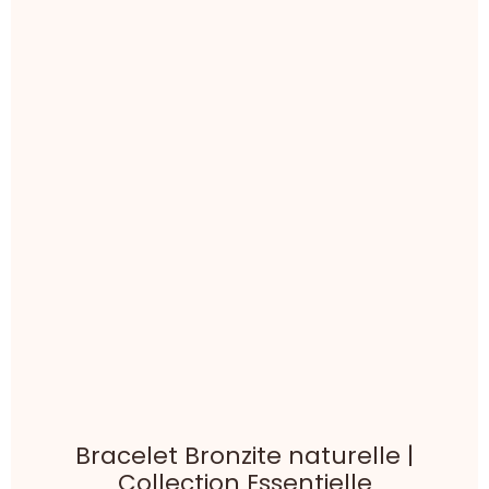
Bracelet Œil de taureau naturel |
Collection Essentielle
Confiance en soi . Ancrage . Chance
À partir de
15,00€
TTC
Détails
Bracelet Tourmaline noire |
Collection Essentielle
Confiance en soi . Ancrage . Chance
À partir de
21,00€
TTC
Détails