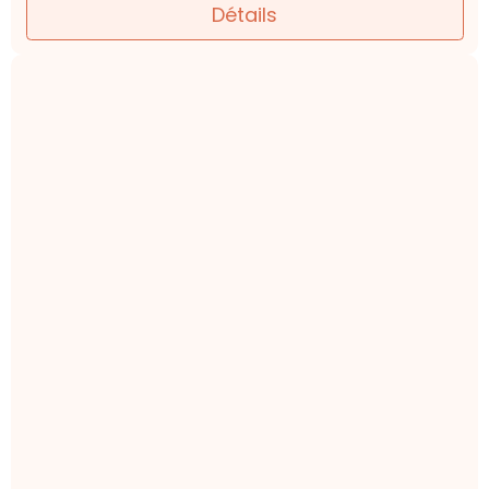
Détails
Bracelet Apatite naturelle |
Collection Essentielle
Motivation . Communication . Clarté
À partir de
15,00€
TTC
Détails
Bracelet Jaspe dalmatien naturel |
Collection Essentielle
Joie . Protection . Légèreté
À partir de
15,00€
TTC