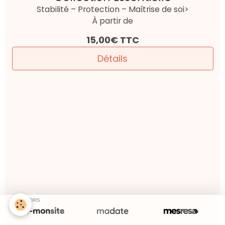
Bracelet Jaspe rouge naturel |
Collection Essentielle
Énergie . Motivation . Ancrage
À partir de
15,00€
TTC
Détails
Bracelet Jaspe rouge naturel |
Collection Essentielle
Protection . Équilibre émotionnel . Lâcher-prise
0,00€
TTC
Détails
SPONSORS