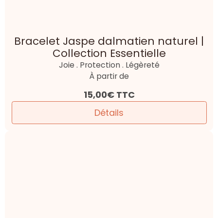
Bracelet Jaspe bréchia naturel |
Collection Essentielle
Ancrage . Stabilité . Énergie
À partir de
15,00€
TTC
Détails
Bracelet Jaspe paysage naturel |
Collection Essentielle
Ancrage . Stabilité . Vision
À partir de
15,00€
TTC
Détails